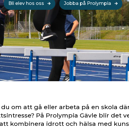
Bli elev hos oss
Jobba på Prolympia
u om att gå eller arbeta på en skola där 
ttsintresse? På Prolympia Gävle blir det v
tt kombinera idrott och hälsa med kun