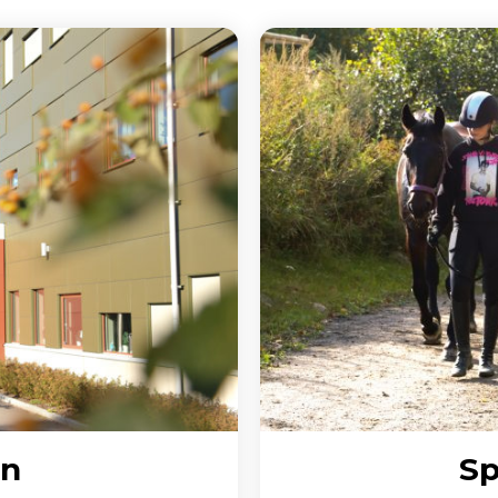
an
Sp