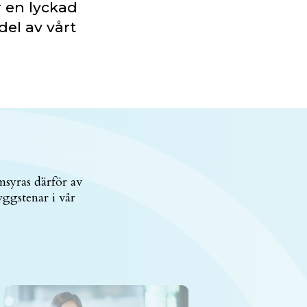
r en lyckad
del av vårt
msyras därför av
yggstenar i vår