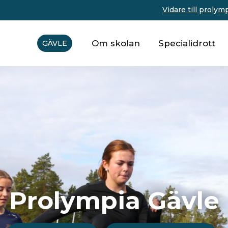
Vidare till prolym
Om skolan
Specialidrott
GÄVLE
Prolympia Gävle