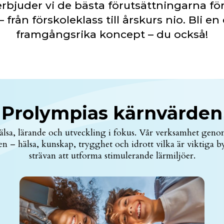
rbjuder vi de bästa förutsättningarna fö
 från förskoleklass till årskurs nio. Bli en 
framgångsrika koncept – du också!
Prolympias kärnvärden
hälsa, lärande och utveckling i fokus. Vår verksamhet geno
n – hälsa, kunskap, trygghet och idrott vilka är viktiga b
strävan att utforma stimulerande lärmiljöer.