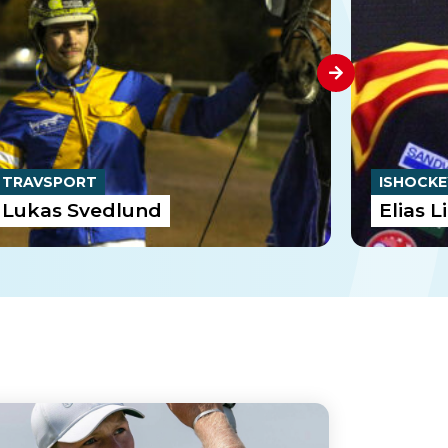
TRAVSPORT
ISHOCKE
Lukas Svedlund
Elias 