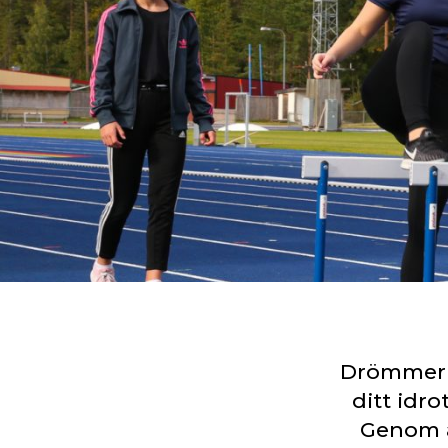
Drömmer d
ditt idro
Genom a