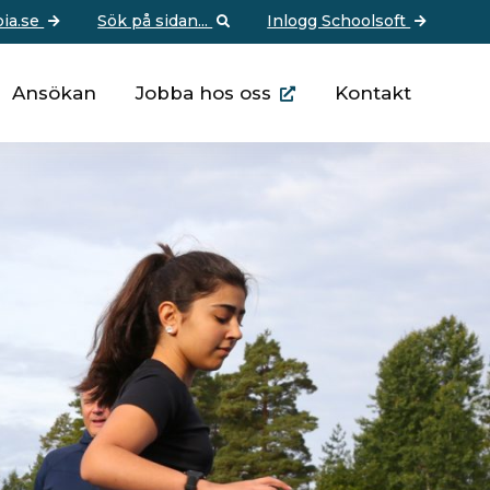
pia.se
Sök på sidan...
Inlogg Schoolsoft
Ansökan
Jobba hos oss
Kontakt