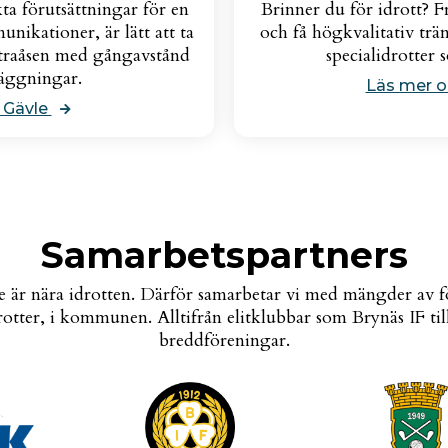
ta förutsättningar för en
Brinner du för idrott? Fr
ikationer, är lätt att ta
och få högkvalitativ trän
Sätraåsen med gångavstånd
specialidrotter 
läggningar.
Läs mer o
 Gävle
Samarbetspartners
 är nära idrotten. Därför samarbetar vi med mängder av 
rotter, i kommunen. Alltifrån elitklubbar som Brynäs IF ti
breddföreningar.