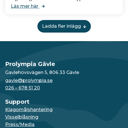
Läs mer här
Ladda fler inlägg
Prolympia Gävle
Gavlehovsvägen 5, 806 33 Gävle
gavle@prolympia.se
026 – 678 51 20
Support
Klagomålshantering
Visselblåsning
Press/Media