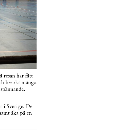
å resan har fått
 och besökt många
t spännande.
r i Sverige. De
 samt åka på en