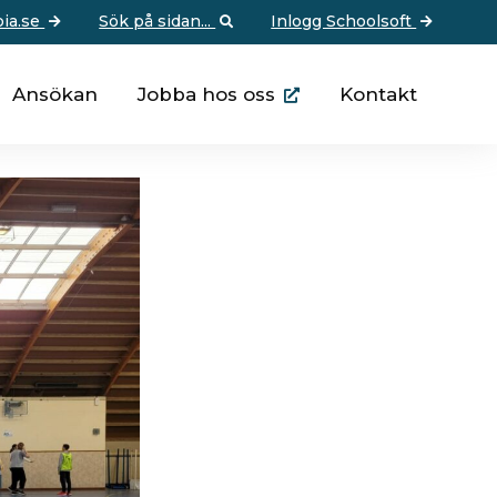
pia.se
Sök på sidan...
Inlogg Schoolsoft
Ansökan
Jobba hos oss
Kontakt