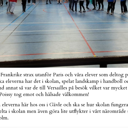
i Frankrike strax utanför Paris och våra elever som deltog p
ska eleverna har det i skolan, spelat landskamp i handboll
nd annat så var de till Versailles på besök vilket var mycke
Poissy tog emot och hälsade välkommen!
 eleverna här hos oss i Gävle och ska se hur skolan fungera
lta i skolan men även göra lite utflykter i vårt närområde
holm.