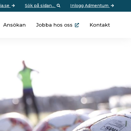
pia.se
Sök på sidan...
Inlogg Admentum
Ansökan
Jobba hos oss
Kontakt