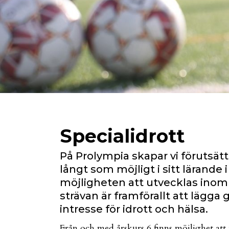
Specialidrott
På Prolympia skapar vi förutsätt
långt som möjligt i sitt lärand
möjligheten att utvecklas inom s
strävan är framförallt att lägga g
intresse för idrott och hälsa.
Från och med årskurs 6 finns möjlighet att u