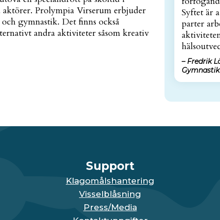
förfogande
 aktörer. Prolympia Virserum erbjuder
Syftet är 
y och gymnastik. Det finns också
parter arb
ternativt andra aktiviteter såsom kreativ
aktivitet
hälsoutvec
– Fredrik 
Gymnastikf
Support
Klagomålshantering
Visselblåsning
Press/Media