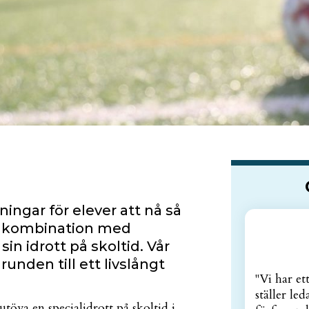
ningar för elever att nå så
e i kombination med
in idrott på skoltid. Vår
runden till ett livslångt
"Vi har e
ställer le
töva en specialidrott på skoltid i