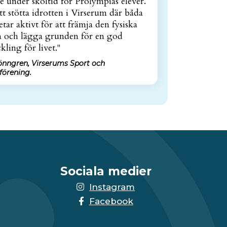
 under skoltid för Prolympias elever.
att stötta idrotten i Virserum där båda
etar aktivt för att främja den fysiska
en och lägga grunden för en god
kling för livet."
Lönngren, Virserums Sport och
örening.
Sociala medier
Instagram
Facebook