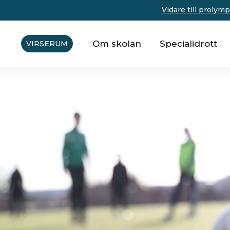
Vidare till prolym
Om skolan
Specialidrott
VIRSERUM