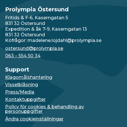
Prolympia Östersund
Fritids & F-6, Kaserngatan 5
831 32 Östersund
Expedition & åk 7-9, Kaserngatan 13
831 32 Östersund
Köfrågor: madelene.lojdahl@prolympia.se
ostersund@prolympia.se
063 – 554 50 34
Support
Klagomålshantering
Visselblåsning
Press/Media
Kontaktuppgifter
Policy för cookies & behandling av
personuppgifter
Ändra cookieinställningar